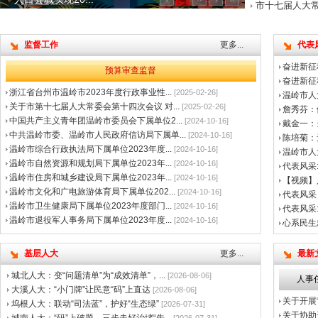
市十七届人大
监督工作
更多...
代表
奋进新征
预算审查监督
奋进新征
浙江省台州市温岭市2023年度行政事业性...
[2025-02-26]
温岭市人
关于市第十七届人大常委会第十四次会议 对...
[2025-02-26]
詹秀芬：
中国共产主义青年团温岭市委员会下属单位2...
[2024-10-16]
戴金一：
中共温岭市委、温岭市人民政府信访局下属单...
[2024-10-16]
陈培菊：
温岭市综合行政执法局下属单位2023年度...
[2024-10-16]
温岭市人
温岭市自然资源和规划局下属单位2023年...
[2024-10-16]
代表风采
温岭市住房和城乡建设局下属单位2023年...
[2024-10-16]
【视频】
温岭市文化和广电旅游体育局下属单位202...
[2024-10-16]
代表风采
温岭市卫生健康局下属单位2023年度部门...
[2024-10-16]
代表风采:
温岭市退役军人事务局下属单位2023年度...
[2024-10-16]
心系民生
基层人大
更多...
最新
城北人大：变“问题清单”为“成效清单”，...
[2026-08-06]
人事
大溪人大：“小门牌”让民意“码”上直达
[2026-08-06]
关于开展
坞根人大：联动“司法蓝”，护好“生态绿”
[2026-07-31]
关于协助