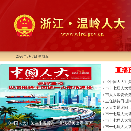
2026年8月7日 星期五
直播预
《中国人大》关
市十七届人大
市人大常委会
主任接待日·进
人大专题询问，2
市十七届人大
市十七届人大
《中国人大》关注丨温岭市：普法视频出圈 百万
市十七届人
市十七届人大
人口县城实现20...
1
2
3
4
5