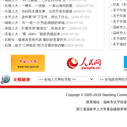
城南人大：“码”上破题，三步走好治堵“先...
[2026-07-31]
印发《关
石塘人大：一辆车，一块板，一条山海间的暖...
[2026-07-31]
关于印发
大溪人大：办好民生微实事，点亮平安归家路
[2026-07-31]
关于印发
太平人大：这件事“评”了五年，评出了什么...
[2026-07-31]
关于开展基
城南人大：为“一老一小”托起稳稳的幸福
[2026-07-31]
温岭市人
泽国人大：盯紧环境“痛堵点”，绘就水乡“...
[2026-07-31]
温岭市人
滨海人大：“看（kān‌）”着新房建起来
[2026-07-31]
关于组织市
石桥头：破难攻坚有代表 履职担责显作为
[2023-08-31]
关于做好
石塘：放大“三种效应”助力交通外联内畅
[2023-08-31]
Copyrigh © 2005-2018 Standing Commit
联系地址：温岭市太平街道人民东
浙江省温岭市人大常委会版权所