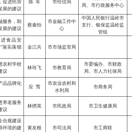
，促进民营
陈
军
市经信局
局
、市行政服务中心
发展的建议
中国人民银行温岭市
融服务，助
市金融工作中
蔡秦怡
支行
、银保监温岭监
发展的建议
心
管组
推进食品安
任”落实落细
金江兵
市市场监管局
进农村学校
市委编办
、市财政
林玲飞
市教育局
建议
局、市人力社保局
产品品牌化
市农业农村和
应
莺
市商务局
水利局
进养老服务
林绣英
市民政局
市卫生健康局
建议
企合规建设
商环境的建
黄友根
市司法局
市工商联