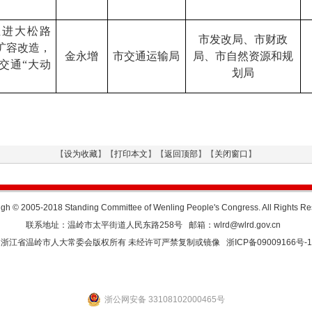
推进大松路
市发改局
、市财政
扩容改造，
金永增
市交通运输局
局、市自然资源和规
交通
“大动
划局
【
设为收藏
】【
打印本文
】【
返回顶部
】【
关闭窗口
】
gh © 2005-2018 Standing Committee of Wenling People's Congress. All Rights R
联系地址：温岭市太平街道人民东路258号 邮箱：wlrd@wlrd.gov.cn
浙江省温岭市人大常委会版权所有 未经许可严禁复制或镜像
浙ICP备09009166号-1
浙公网安备 33108102000465号