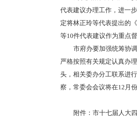
代表建议办理工作，进一
定将
林正玲
等代表提出的
等
10
件
代表建议作为重点
市府办要加强
统筹
协
严格
按照有关规定认真办
头，相关委办分工联系进
察，常委会会议将在
12月
附件：市十
七
届人大