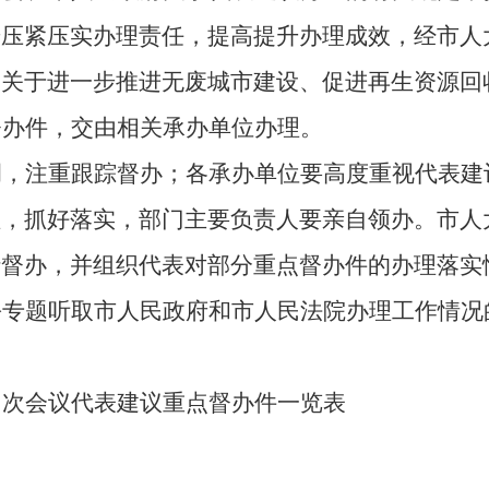
步
压紧
压实办理责任，
提高
提升办理成效，经市人
《关于进一步推进无废城市建设、促进再生资源回
督办件，交由相关承办单位办理。
调，
注重
跟踪督办；各承办单位要高度重视代表建
理，抓好落实
，
部门主要负责人要亲自领办。市人
行督办，并组织代表对部分重点督办件的办理落实
份专题听取市人民政府
和市人民法院
办理工作情况
四
次会议代表建议重点督办件一览表