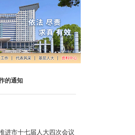
督工作
代表风采
基层人大
资料中心
作的通知
推进市十
七
届人大
四
次会议