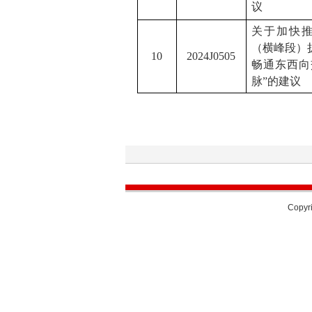
议
关于
加快
（横峰段）
10
2024J0505
畅通东西向
脉”
的建议
Copyri