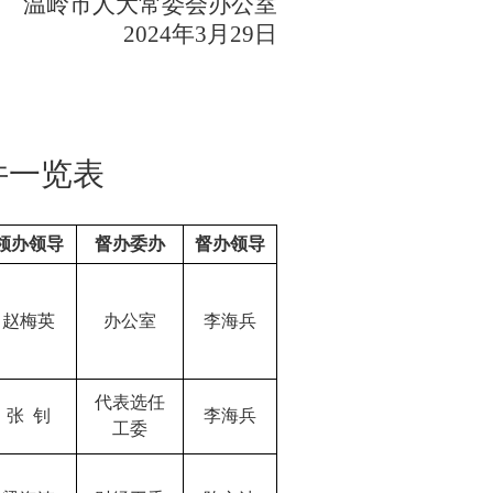
温岭市人大常委会办公室
20
24
年
3
月
29
日
件一览表
领办领导
督办委办
督办领导
赵梅英
办公室
李海兵
代表选任
张
钊
李海兵
工委