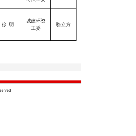
城建环资
徐
明
骆立方
工委
eserved