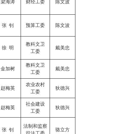
梁海涛
财经工委
陈文波
张
钊
预算工委
陈文波
教科文卫
徐
明
戴美忠
工委
教科文卫
金加树
戴美忠
工委
农业农村
赵梅英
狄德兴
工委
社会建设
赵梅英
狄德兴
工委
法制和监察
张
钊
骆立方
司法工委