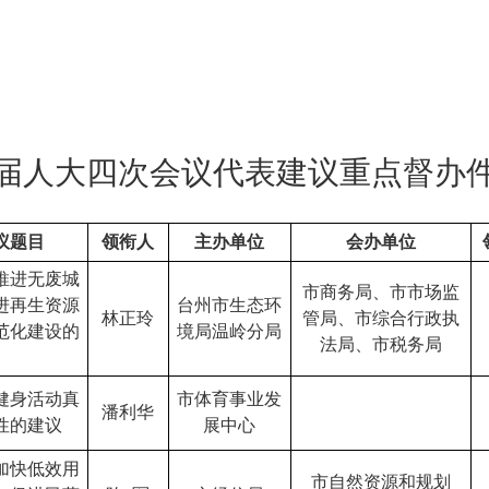
届人大
四次
会议代表建议重点督办
议题目
领衔人
主办单位
会办单位
推进无废城
市商务局、市市场监
进再生资源
台州市生态环
林正玲
管局、市综合行政执
范化建设的
境局温岭分局
法局、市税务局
健身活动真
市体育事业发
潘利华
性的建议
展中心
加快低效用
市自然资源和规划