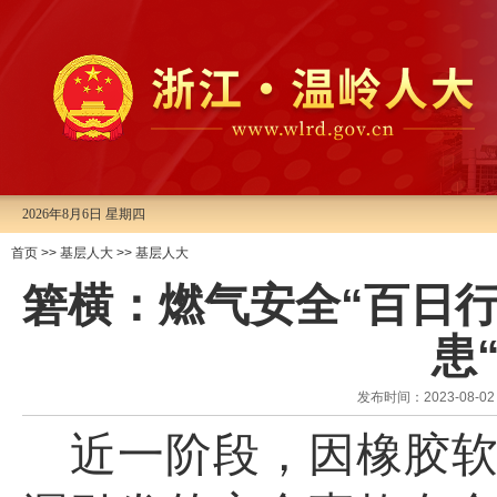
2026年8月6日 星期四
首页
>>
基层人大
>>
基层人大
箬横：燃气安全“百日
患
发布时间：2023-08
近一阶段，因橡胶