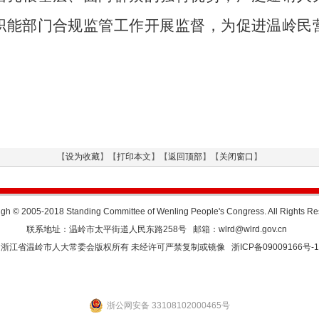
职能部门合规监管工作开展监督，为促进温岭民
【
设为收藏
】【
打印本文
】【
返回顶部
】【
关闭窗口
】
gh © 2005-2018 Standing Committee of Wenling People's Congress. All Rights R
联系地址：温岭市太平街道人民东路258号 邮箱：wlrd@wlrd.gov.cn
浙江省温岭市人大常委会版权所有 未经许可严禁复制或镜像
浙ICP备09009166号-1
浙公网安备 33108102000465号