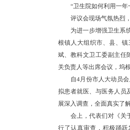
“卫生院如何利用一年
评议会现场气氛热烈
为进一步增强卫生系
根镇人大组织市、县、镇
斌、
教科文卫工委
副主任
关负责人等出席会议，坞
自
4月份市人大动员
拟患者就医、与医务人员
展深入调查，
全面真实了
会上，
代表们对《关
行了认真审查
，积极踊跃