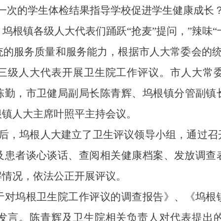
一次的学生体检结果指导学校促进学生健康成长？
，坞根镇各级人大代表们踊跃
“抢麦”提问，”辣味
统的服务质量和服务能力，根据市人大常委会的
三级人大代表开展卫生院工作评议。市人
大常
陈勤，
市卫健局副局长
陈青辉
、坞根镇分管副镇
根镇人大主席叶照平主持会议。
会后，坞根人大建立了卫生评议领导小组，通过召
及患者谈心谈话、查阅相关健康档案、发放调查
解情况，依法公正开展评议
。
于对坞根卫生院工作评议的调查报告》、《坞根
发言
。陈青辉及卫生院相关负责人对代表提出