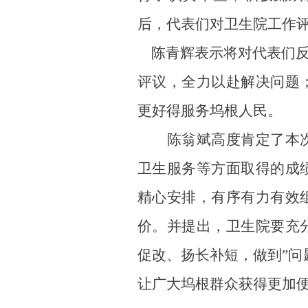
后
，代表们
对卫生院
工作
陈青辉表示将
对代表们
评议，全力以赴解决问题
更好得服务坞根人民。
陈翁斌高度肯定了本
卫生服务等方面取得的成
精心安排，有序有力有效
价。并提出，卫生院要充
促改、扬长补短，做到
”
让广大
坞根
群众获得更加