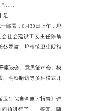
”
……
“十足。
统一部署，
6
月
30
日上午，
坞
委会社会建设工委主任
陈翁
长
蔡灵波
、坞根镇卫生院相
开座谈会、意见征求会、模
表、明察暗访等多种模式开
镇卫生院自查自评报告》进
的问题进行了一一答复。
随