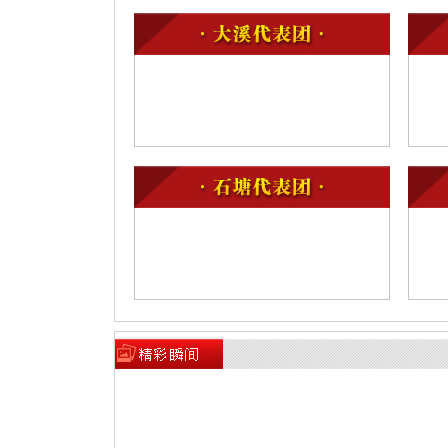
台州市委常委、温岭市委书记朱建军讲话
2月19日 星期三
上午
一、8:20 主席团第一次会议
1.推选主席团常务主席
2.通过大会日程
3.通过执行主席分组名单
4.决定大会副秘书长
5.决定议案提交截止时间
6.通过邀请在大会主席台就座人员名单
7.讨论提出市十七届人大五次会议选举办法（草案）
8.讨论提出市十七届人大五次会议民生实事项目票
9.听取市人民政府关于2025年民生实事候选项目形
草案，提请代表酝酿讨论
二、9:00 大会举行第一次全体会议（大会开幕）
1.听取政府工作报告
2.听取温岭市2024年预算执行情况和2025年预算草
3.审查温岭市2024年国民经济和社会发展计划执行