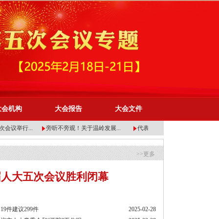
大会机构
大会报告
大会文件
举行...
旁听不旁观！关于温岭发展...
代表热议的“关键词”，有...
>>更多
届人大五次会议胜利闭幕
9件建议299件
2025-02-28