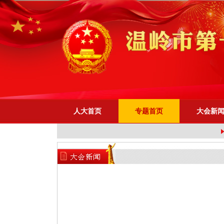
人大首页
专题首页
大会新
胜利...
市十七届人大五次会议共收...
共商良策，守护民生，人大...
朱