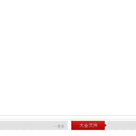
情况、乡村振兴促进工作情况报告
（草案）
法（草案）和民生实事项目票决办法（草案）讨论
建设情况、乡村振兴促进工作情况报告
>>更多