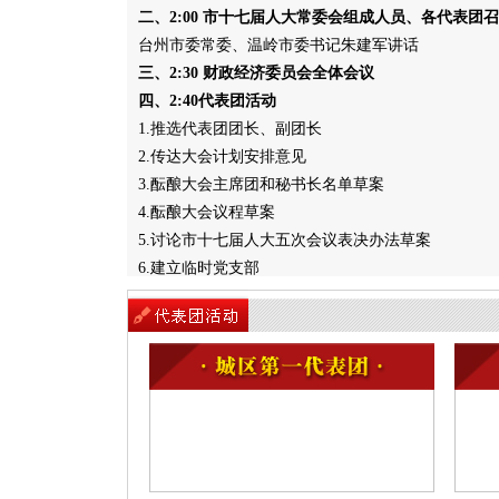
二、2:00 市十七届人大常委会组成人员、各代表团
台州市委常委、温岭市委书记朱建军讲话
三、2:30 财政经济委员会全体会议
四、2:40代表团活动
1.推选代表团团长、副团长
2.传达大会计划安排意见
3.酝酿大会主席团和秘书长名单草案
4.酝酿大会议程草案
5.讨论市十七届人大五次会议表决办法草案
6.建立临时党支部
五、3:30大会预备会议
1.通过市十七届人大五次会议表决办法
2.选举大会主席团和秘书长
3.通过大会议程
4.听取市人民政府关于第十七届人民代表大会第四次
项目完成情况的报告并进行满意度测评
5.典型发言
六、预备会议后 市委召开党员大会