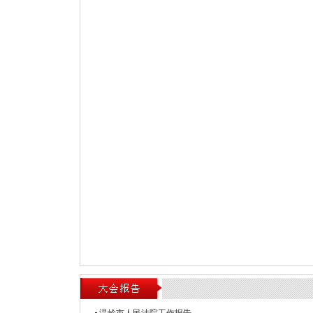
4.审议温岭市2024年度生态文明建设情况的报告
5.审议温岭市2024年度乡村振兴促进工作情况的报告
下午
一、2:00 代表团活动
1.审议政府工作报告和计划、预算、生态文明建设
2.讨论市十七届人大五次会议选举办法（草案）
3.讨论市十七届人大五次会议民生实事项目票决办法
二、4:50 主席团第二次会议
1.听取各代表团关于市十七届人大五次会议选举办
情况的汇报，通过两个办法草案，提请大会表决
2.通过表决的部门预算草案审查结果报告
晚上
6:30 代表团活动
1.继续审议政府工作报告和计划、预算、生态文明
2.讨论2025年民生实事候选项目草案
2月20日 星期四
上午
一、9:00 大会举行第二次全体会议