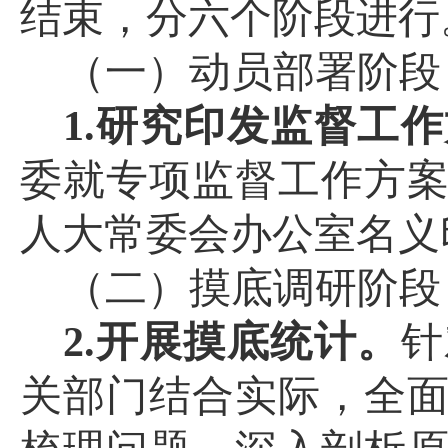
结束，分
六
个阶段进行
（
一）
动员部署阶段
1.
研究印发监督
工作
委
就专项监督
工作
方
人大常委会办公
室
名义
（二）
摸底调研
阶段
2.开展摸底统计。
针
关部门结合实际，
全