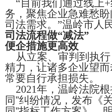
“目前我们通过线上
+
务，聚焦企业急难愁盼
司法需求。”温岭市人
司法流程做“减法”
便企措施更高效
从立案、审判到执行
精力，让诸多企业望而
常要自行承担损失。
2021
年，温岭法院根
”
同
纠纷情况，
发布《
”
同
指标工作方案》，