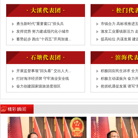
3、通过大会议程
4、对第十六届人民代表大会第五次会议大会
2020年民生实事项目完成情况进行满意度测
勇当新时代“重要窗口”排头兵
市镇合力 高标准推进五
5、通报先进
发挥优势 努力建成现代化小城市
激发工业重镇新活力 走
六、预备会议后市委召开党员大会
蓄势起步 跑出“十四五”开局加速...
提高站位 共谋发展 建
台州市委常委、温岭市委书记徐仁标讲话
3月2日 星期二
上午
开展监督事项“回头看” 交出人大...
积极回应民生诉求 全力
一、8:30主席团举行第一次会议
打好海洋经济牌 守牢渔业安全线
积极主动谋振兴 奋力开创
1、推选主席团常务主席
奋力创建国家级旅游度假区
抢抓机遇促发展 谱写“两
2、通过大会日程
3、通过执行主席分组名单
4、决定大会副秘书长
5、决定议案截止时间
6、通过邀请在大会主席台就座人员名单