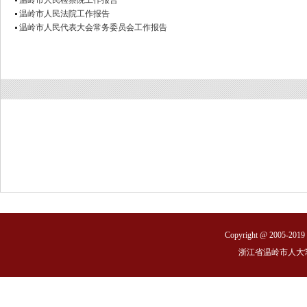
温岭市人民检察院工作报告
下午
温岭市人民法院工作报告
温岭市人民代表大会常务委员会工作报告
一、2:00代表团活动
1、审议政府工作报告，“十四五”规划和二〇
要草案，计划、预算报告，环境报告
2、讨论市十六届人大六次会议选举办法（草
3、讨论市十六届人大六次会议民生实事项目
二、4:40主席团举行第二次会议
1、听取各代表团关于市十六届人大六次会议
和民生实事项目票决办法（草案）讨论情况
法草案，提请大会表决
2、通过财政经济委员会关于表决的部门预算
3月3日 星期三
Copyright @ 2005-2019 S
上午
浙江省温岭市人大
一、8:30代表团活动
继续审议政府工作报告，“十四五”规划和二