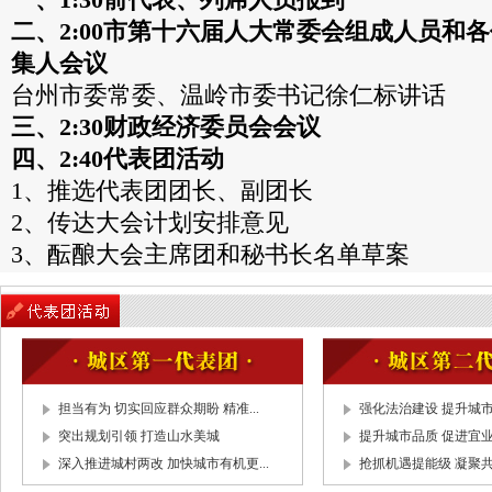
一、1:30前代表、列席人员报到
二、2:00市第十六届人大常委会组成人员和
集人会议
台州市委常委、温岭市委书记徐仁标讲话
三、2:30财政经济委员会会议
四、2:40代表团活动
1、推选代表团团长、副团长
2、传达大会计划安排意见
3、酝酿大会主席团和秘书长名单草案
4、酝酿大会议程草会
5、讨论大会表决办法草案
6、建立临时党支部
7、通报市人民政府关于第十六届人民代表大
五、3:30大会举行预备会议
担当有为 切实回应群众期盼 精准...
强化法治建设 提升城
突出规划引领 打造山水美城
提升城市品质 促进宜
1、通过市十六届人大六次会议表决办法
深入推进城村两改 加快城市有机更...
抢抓机遇提能级 凝聚
2、选举大会主席团和秘书长