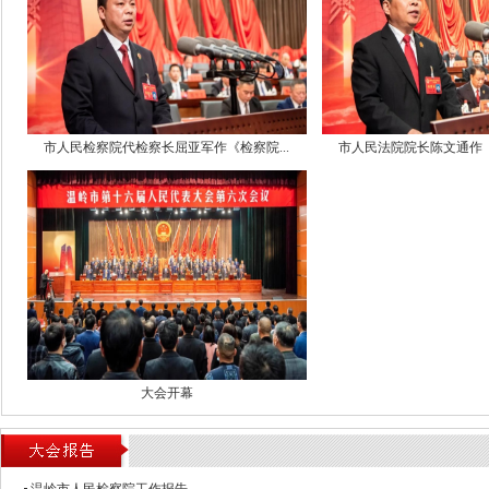
7、讨论提出市十六届人大六次会议选举办法
表酝酿讨论
8、讨论提出市十六届人大六次会议民生实事
案），提请代表酝酿讨论
9、听取市人民政府关于2021年民生实事候
市人民检察院代检察长屈亚军作《检察院...
市人民法院院长陈文通作《
告，讨论提出2021年民生实事候选项目（附
表酝酿讨论
二、9:30大会举行第一次全体会议（大会开
1、听取政府工作报告
2、书面报告温岭市国民经济和社会发展第十
〇三五年远景目标纲要草案
3、书面报告温岭市2020年国民经济和社会
2021年国民经济和社会发展计划草案
大会开幕
4、书面报告温岭市2020年预算执行情况和20
5、书面报告温岭市2020年度生态环境状况
完成情况