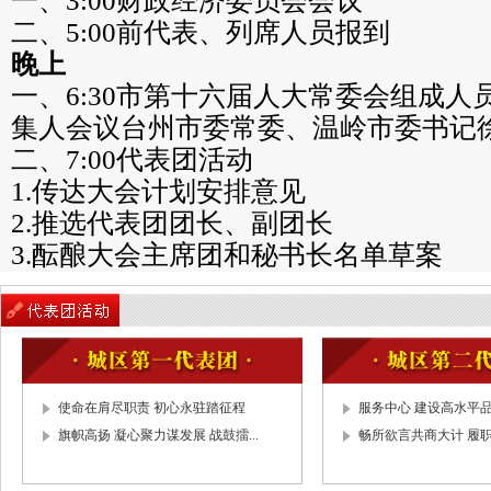
一、3:00财政经济委员会会议
二、5:00前代表、列席人员报到
晚上
一、6:30市第十六届人大常委会组成人
集人会议台州市委常委、温岭市委书记
二、7:00代表团活动
1.传达大会计划安排意见
2.推选代表团团长、副团长
3.酝酿大会主席团和秘书长名单草案
4.酝酿大会议程草案
5.讨论市十六届人大五次会议表决办法
6.建立临时党支部
5月8日星期五
上午
使命在肩尽职责 初心永驻踏征程
服务中心 建设高水平品质
旗帜高扬 凝心聚力谋发展 战鼓擂...
畅所欲言共商大计 履职
一、8:20举行预备会议
1.通过市十六届人大五次会议表决办法