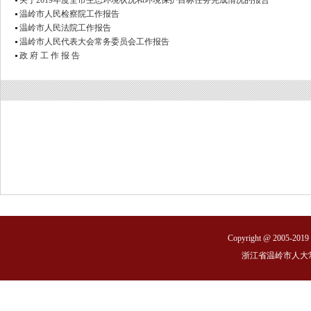
关于2019年度全市生态环境状况和环境保护目标任务完成情况的报告
1.审议政府工作报告，计划、预算、环
温岭市人民检察院工作报告
温岭市人民法院工作报告
2.讨论市十六届人大五次会议选举办法
温岭市人民代表大会常务委员会工作报告
3.讨论市十六届人大五次会议民生实事
政 府 工 作 报 告
案）
二、5:10主席团举行第二次会议
1.听取各代表团关于市十六届人大五次
案）和民生实事项目票决办法（草案）
报，通过两个办法草案，提请大会表决
2.通过表决的部门预算审查报告
5月9日星期六
上午
一、9:30举行第二次全体会议
Copyright @ 2005-2019 S
1.听取市人大常委会工作报告
浙江省温岭市人大
2.听取市人民法院工作报告
3.听取市人民检察院工作报告