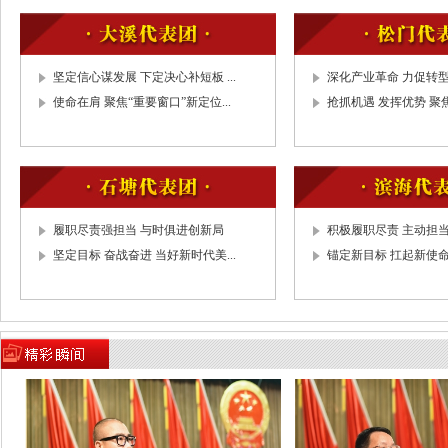
2.选举大会主席团和秘书长
3.通过大会议程
4.书面报告市人民政府关于第十六届人
坚定信心谋发展 下定决心补短板 ...
深化产业革命 力促转型升
会议大会议案办理情况和关于2019年
使命在肩 聚焦“重要窗口”新定位...
抢抓机遇 发挥优势 聚焦
情况
5.通报先进
二、9:40主席团举行第一次会议
1.推选主席团常务主席
履职尽责强担当 与时俱进创新局
积极履职尽责 主动担当作
2.通过大会日程
坚定目标 奋战奋进 当好新时代美...
锚定新目标 扛起新使命 
3.通过执行主席分组名单
4.决定大会副秘书长
5.决定议案截止时间
6.通过邀请在大会主席台就座人员名单
7.讨论提出大会选举办法（草案），提
8.讨论提出大会民生实事项目票决办法