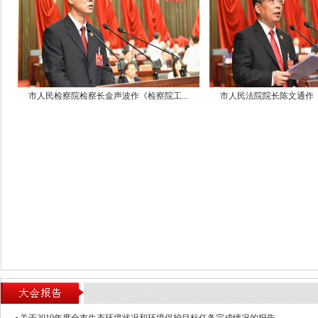
表酝酿讨论
9.听取关于2020年市政府民生实事候
报告，讨论提出2020年市政府民生实事
明）草案，提请代表酝酿讨论
三、10:45举行第一次全体会议（大会
市人民检察院检察长金声波作《检察院工...
市人民法院院长陈文通作《
1.听取政府工作报告
2.书面报告温岭市2019年国民经济和
情况与2020年国民经济和社会发展计划
3.书面报告温岭市2019年预算执行情况和
案
4.书面报告温岭市2019年度生态环境
标任务完成情况
四、第一次全体会议后召开党员大会
台州市委常委、温岭市委书记徐仁标讲
下午
一、2:30代表团活动