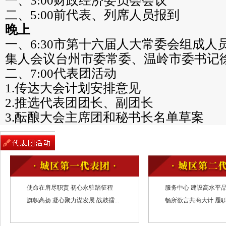
一、3:00财政经济委员会会议
二、5:00前代表、列席人员报到
晚上
一、6:30市第十六届人大常委会组成人
集人会议台州市委常委、温岭市委书记
二、7:00代表团活动
1.传达大会计划安排意见
2.推选代表团团长、副团长
3.酝酿大会主席团和秘书长名单草案
4.酝酿大会议程草案
5.讨论市十六届人大五次会议表决办法
6.建立临时党支部
5月8日星期五
上午
使命在肩尽职责 初心永驻踏征程
服务中心 建设高水平品质
旗帜高扬 凝心聚力谋发展 战鼓擂...
畅所欲言共商大计 履职
一、8:20举行预备会议
1.通过市十六届人大五次会议表决办法