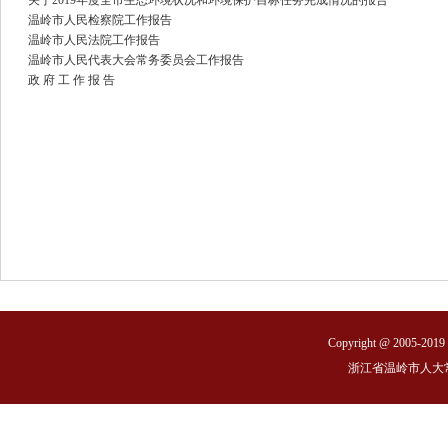
关于2019年度全市生态环境状况和环境保护目标任务完成情况的报告
1.审议政府工作报告，计划、预算、环
温岭市人民检察院工作报告
温岭市人民法院工作报告
2.讨论市十六届人大五次会议选举办法
温岭市人民代表大会常务委员会工作报告
3.讨论市十六届人大五次会议民生实事
政 府 工 作 报 告
案）
二、5:10主席团举行第二次会议
1.听取各代表团关于市十六届人大五次
案）和民生实事项目票决办法（草案）
报，通过两个办法草案，提请大会表决
2.通过表决的部门预算审查报告
5月9日星期六
上午
一、9:30举行第二次全体会议
Copyright @ 2005-2019 S
1.听取市人大常委会工作报告
浙江省温岭市人大
2.听取市人民法院工作报告
3.听取市人民检察院工作报告