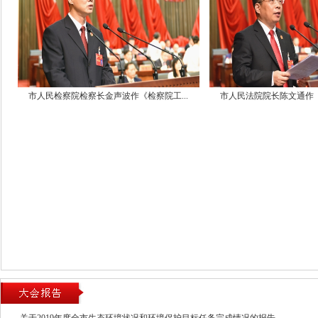
表酝酿讨论
9.听取关于2020年市政府民生实事候
报告，讨论提出2020年市政府民生实事
明）草案，提请代表酝酿讨论
三、10:45举行第一次全体会议（大会
市人民检察院检察长金声波作《检察院工...
市人民法院院长陈文通作《
1.听取政府工作报告
2.书面报告温岭市2019年国民经济和
情况与2020年国民经济和社会发展计划
3.书面报告温岭市2019年预算执行情况和
案
4.书面报告温岭市2019年度生态环境
标任务完成情况
四、第一次全体会议后召开党员大会
台州市委常委、温岭市委书记徐仁标讲
下午
一、2:30代表团活动