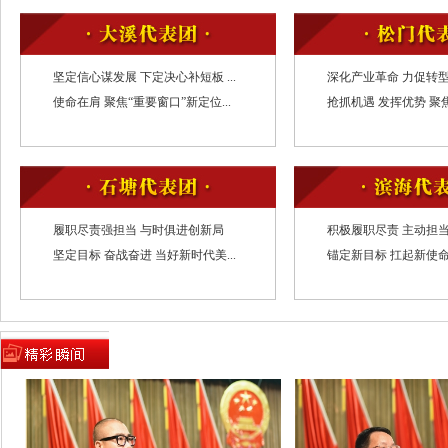
2.选举大会主席团和秘书长
3.通过大会议程
4.书面报告市人民政府关于第十六届人
坚定信心谋发展 下定决心补短板 ...
深化产业革命 力促转型升
会议大会议案办理情况和关于2019年
使命在肩 聚焦“重要窗口”新定位...
抢抓机遇 发挥优势 聚焦
情况
5.通报先进
二、9:40主席团举行第一次会议
1.推选主席团常务主席
履职尽责强担当 与时俱进创新局
积极履职尽责 主动担当作
2.通过大会日程
坚定目标 奋战奋进 当好新时代美...
锚定新目标 扛起新使命 
3.通过执行主席分组名单
4.决定大会副秘书长
5.决定议案截止时间
6.通过邀请在大会主席台就座人员名单
7.讨论提出大会选举办法（草案），提
8.讨论提出大会民生实事项目票决办法