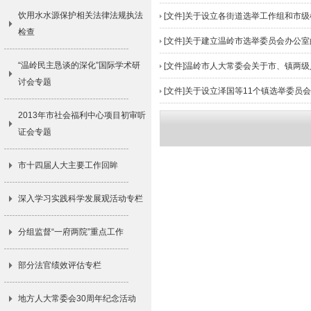
饮用水水源保护相关法律法规执法
[文件]关于设立各街道选举工作组和市
检查
[文件]关于建立温岭市选举委员会办公
“温岭民主恳谈的深化”国际学术研
[文件]温岭市人大常委会关于市、镇两级
讨会专题
[文件]关于设立泽国等11个镇选举委员
2013年市社会福利中心项目初审听
证会专题
市十四届人大主要工作回眸
深入学习实践科学发展观活动专栏
分组监督“一府两院”重点工作
部分法官绩效评估专栏
地方人大常委会30周年纪念活动