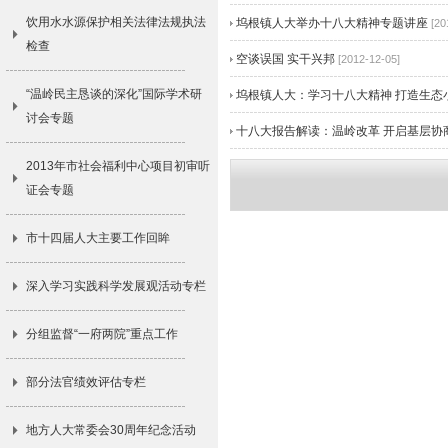
饮用水水源保护相关法律法规执法
坞根镇人大举办十八大精神专题讲座
[20
检查
空谈误国 实干兴邦
[2012-12-05]
“温岭民主恳谈的深化”国际学术研
坞根镇人大：学习十八大精神 打造生态
讨会专题
十八大报告解读：温岭改革 开启基层协
2013年市社会福利中心项目初审听
证会专题
市十四届人大主要工作回眸
深入学习实践科学发展观活动专栏
分组监督“一府两院”重点工作
部分法官绩效评估专栏
地方人大常委会30周年纪念活动