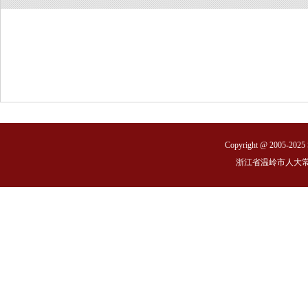
6.建立临时党支部
五、3:00 大会预备会议
1.通过市十七届人大六次会
2.选举大会主席团和秘书长
3.通过大会议程
Copyright @ 2005-2025 S
4.听取市人民政府关于市第
浙江省温岭市人大
的报告和关于2025年民生
5.典型发言
六、预备会议后 市委召开党
市委书记马厉财讲话
2月5日 星期四