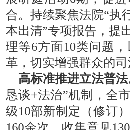
合。
持续聚焦法院
“执
本出清”专项报告，提
理等
6
方面
10
类问题，
革，切实增强群众的司
高标准推进立法普法
恳谈
+
法治”机制，全
级
10
部新制定（修订
160
余次，
收集意见
13