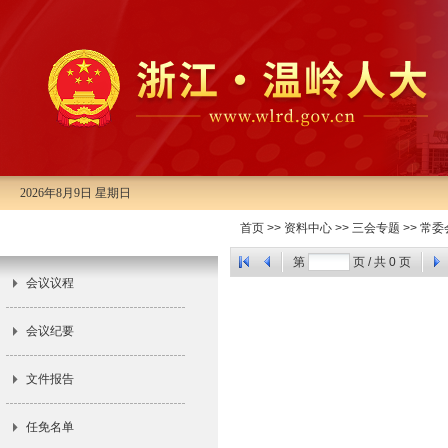
2026年8月9日 星期日
市十五届人大常委会第二十八次会
首页
>>
资料中心
>>
三会专题
>>
常委
议
第
页 / 共
0
页
会议议程
会议纪要
文件报告
任免名单