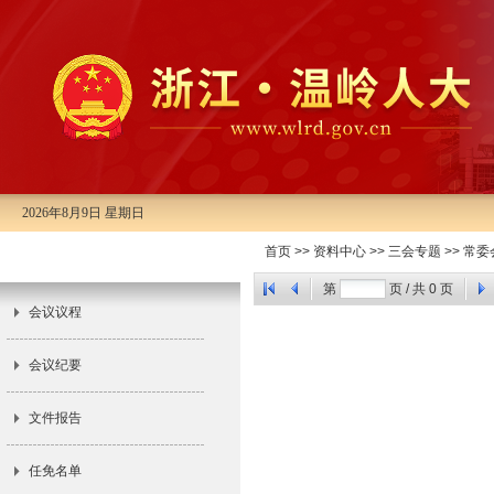
2026年8月9日 星期日
市十五届人大常委会第二十三次会
首页
>>
资料中心
>>
三会专题
>>
常委
议
第
页 / 共
0
页
会议议程
会议纪要
文件报告
任免名单