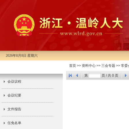
2026年8月8日 星期六
市十五届人大常委会第二十二次会
首页
>>
资料中心
>>
三会专题
>>
常委
议
第
页 / 共
0
页
会议议程
会议纪要
文件报告
任免名单