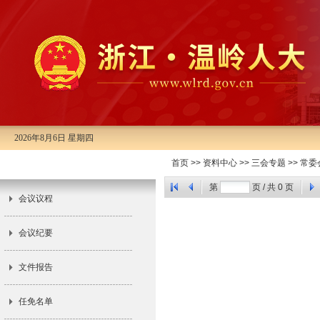
2026年8月6日 星期四
首页
>>
资料中心
>>
三会专题
>>
常委
市十五届人大常委会第十九次会议
第
页 / 共
0
页
会议议程
会议纪要
文件报告
任免名单