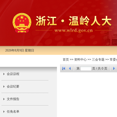
2026年8月9日 星期日
市十四届人大常委会第三十八次会
首页
>>
资料中心
>>
三会专题
>>
常委
议
第
页 / 共
0
页
会议议程
会议纪要
文件报告
任免名单