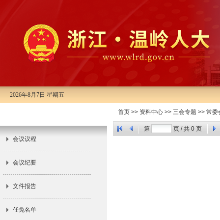
2026年8月7日 星期五
市十四届人大常委会第三十五次会
首页
>>
资料中心
>>
三会专题
>>
常委
议
第
页 / 共
0
页
会议议程
会议纪要
文件报告
任免名单