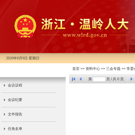
2026年8月9日 星期日
市十四届人大常委会第二十四次会
首页
>>
资料中心
>>
三会专题
>>
常委
议
第
页 / 共
0
页
会议议程
会议纪要
文件报告
任免名单