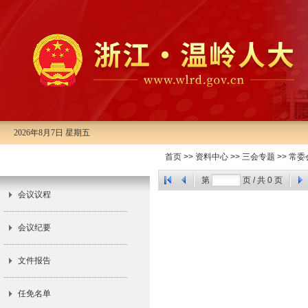
2026年8月7日 星期五
市十四届人大常委会第二十三次会
首页
>>
资料中心
>>
三会专题
>>
常委
议
第
页 / 共
0
页
会议议程
会议纪要
文件报告
任免名单