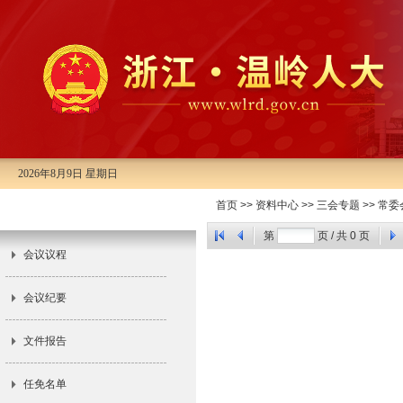
2026年8月9日 星期日
市十四届人大常委会第二十二次会
首页
>>
资料中心
>>
三会专题
>>
常委
议
第
页 / 共
0
页
会议议程
会议纪要
文件报告
任免名单