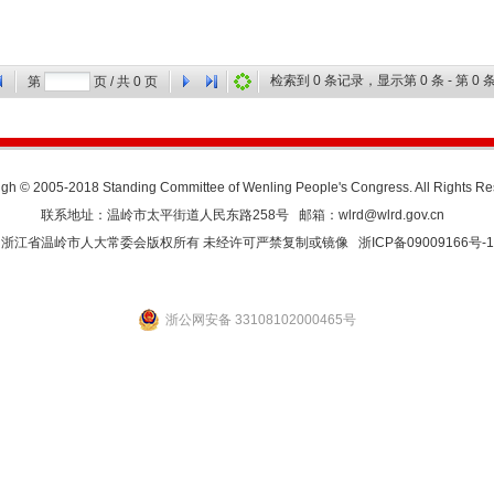
检索到
0
条记录，显示第
0
条 - 第
0
条
第
页 / 共
0
页
gh © 2005-2018 Standing Committee of Wenling People's Congress. All Rights R
联系地址：温岭市太平街道人民东路258号 邮箱：wlrd@wlrd.gov.cn
浙江省温岭市人大常委会版权所有 未经许可严禁复制或镜像
浙ICP备09009166号-1
浙公网安备 33108102000465号