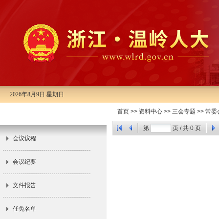
2026年8月9日 星期日
市十三届人大常委会第三十四次会
首页
>>
资料中心
>>
三会专题
>>
常委
议
第
页 / 共
0
页
会议议程
会议纪要
文件报告
任免名单