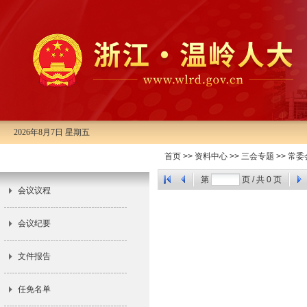
2026年8月7日 星期五
首页
>>
资料中心
>>
三会专题
>>
常委
市十三届人大常委会第九次会议
第
页 / 共
0
页
会议议程
会议纪要
文件报告
任免名单