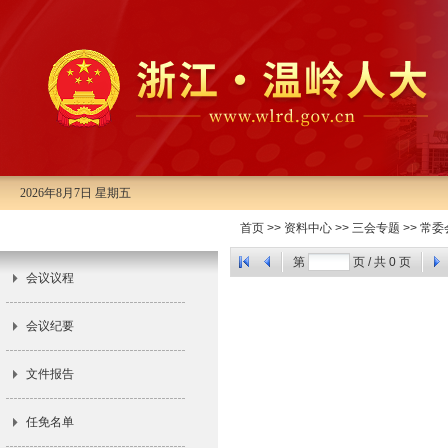
2026年8月7日 星期五
首页
>>
资料中心
>>
三会专题
>>
常委
市十三届人大常委会第八次会议
第
页 / 共
0
页
会议议程
会议纪要
文件报告
任免名单