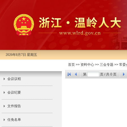
2026年8月7日 星期五
首页
>>
资料中心
>>
三会专题
>>
常委
市十三届人大常委会第四次会议
第
页 / 共
0
页
会议议程
会议纪要
文件报告
任免名单