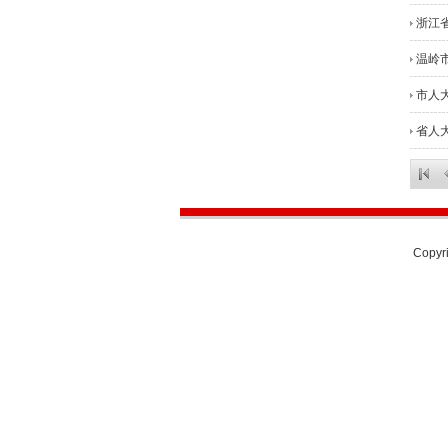
浙江
温岭
市人
省人
Copyri