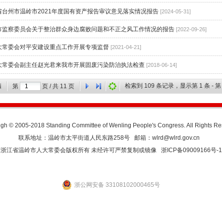
省台州市温岭市2021年度国有资产报告审议意见落实情况报告
[2024-05-31]
市监察委员会关于整治群众身边腐败问题和不正之风工作情况的报告
[2022-09-26]
大常委会对平安建设重点工作开展专项监督
[2021-04-21]
大常委会副主任赵光君来我市开展固废污染防治执法检查
[2018-06-14]
检索到
109
条记录，显示第
1
条 - 
第
页 / 共
11
页
gh © 2005-2018 Standing Committee of Wenling People's Congress. All Rights R
联系地址：温岭市太平街道人民东路258号 邮箱：wlrd@wlrd.gov.cn
浙江省温岭市人大常委会版权所有 未经许可严禁复制或镜像
浙ICP备09009166号-1
浙公网安备 33108102000465号