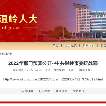
首页
人大概览
新闻中心
监
开专题栏目
2022年部门预算公开--中共温岭市委统战部
发布时间：2022-04-20 来源：网站集群 作者： 阅读次数：
http://www.wl.gov.cn/art/2022/3/30/art_1229307492_3787312.html
【
设为收藏
】【
打印本文
】【
返回顶部
】【
关闭窗口
】