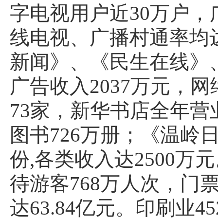
字电视用户近
30
万户，
线电视、广播村通率均
新闻》、《民生在线》
广告收入
2037
万元，网
73
家，新华书店全年营
图书
726
万册；《温岭
份
,
各类收入达
2500
万元
待游客
768
万人次，门
达
63.84
亿元。印刷业
45