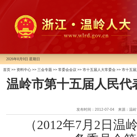
2026年8月9日 星期日
首页
>>
资料中心
>>
三会专题
>>
常委会会议
>>
市十五届人大常委会
>>
市十五届
温岭市第十五届人民代
发布时间：2012-07-04 来源
（
2012
年
7
月
2
日温