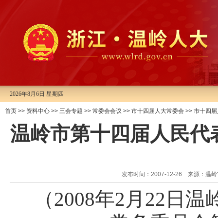
2026年8月6日 星期四
首页
>>
资料中心
>>
三会专题
>>
常委会会议
>>
市十四届人大常委会
>>
市十四届
温岭市第十四届人民代
发布时间：2007-12-26 来源
（
2008
年
2
月
22
日温